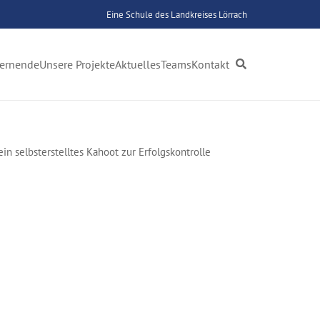
Eine Schule des Landkreises Lörrach
Lernende
Unsere Projekte
Aktuelles
Teams
Kontakt
n selbsterstelltes Kahoot zur Erfolgskontrolle